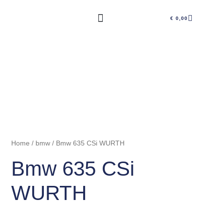
Vai
CARRE
al
€
0,00
contenuto
Fascia
Bmw
di
635
prezzo:
CSi
da
WURTH
€ 239,00
quantità
a
Home
/
bmw
/ Bmw 635 CSi WURTH
€ 690,90
Bmw 635 CSi
WURTH