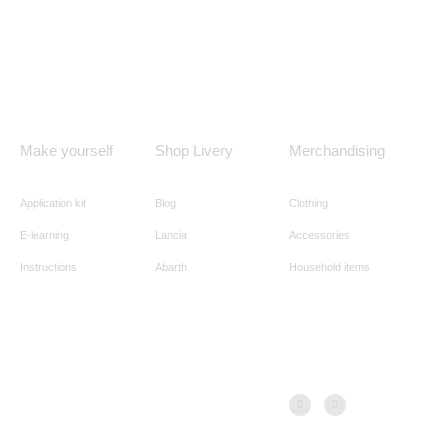
Make yourself
Shop Livery
Merchandising
Application kit
Blog
Clothing
E-learning
Lancia
Accessories
Instructions
Abarth
Household items
F
I
a
n
c
s
e
t
b
a
o
g
o
r
k
a